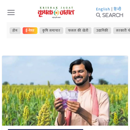
Skip
English
|
हिन्दी
to
Search
content
होम
ई-पेपर
कृषि समाचार
फसल की खेती
उद्यानिकी
सरकारी य