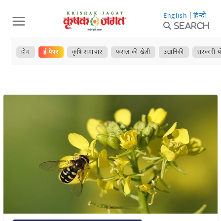
Skip
English
|
हिन्दी
to
Search
content
होम
ई-पेपर
कृषि समाचार
फसल की खेती
उद्यानिकी
सरकारी य