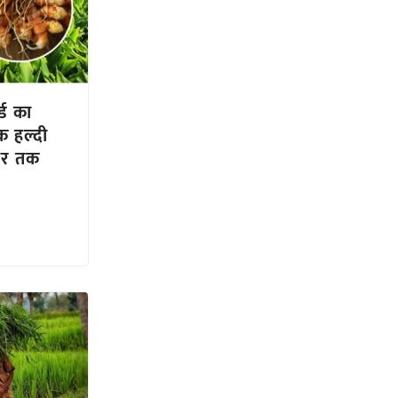
र्ड का
 हल्दी
ॉलर तक