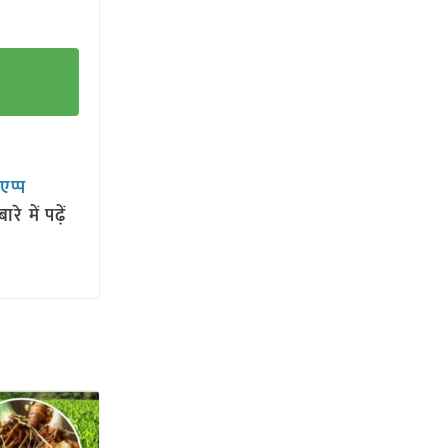
सएप्प
 में पढ़ें