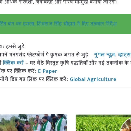
ा को अधिक पारदर्शी, जवाबदेह और परिणामोन्मुख बनाया जाएगा।
टिंग बग का हमला, शिवराज सिंह चौहान ने दिए तत्काल निर्देश
हमसे जुड़ें
 मनपसंद प्लेटफॉर्म पे कृषक जगत से जुड़े –
गूगल न्यूज़
,
व्हाट्
ां
क्लिक करें
– घर बैठे विस्तृत कृषि पद्धतियों और नई तकनीक के बारे
ंक पर क्लिक करें:
E-Paper
नीचे दिए गए लिंक पर क्लिक करें:
Global Agriculture