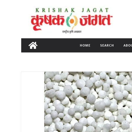
Skip
to
content
HOME
SEARCH
ABO