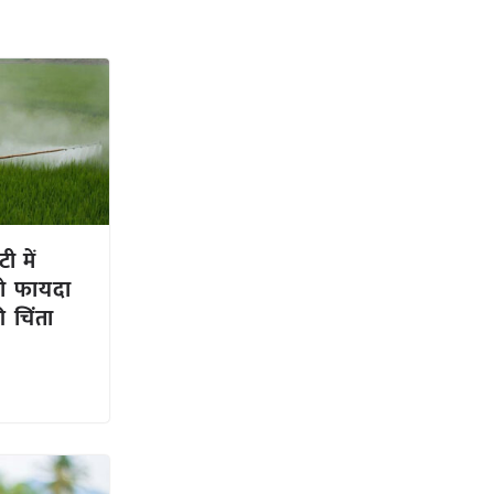
 में
ो फायदा
 चिंता