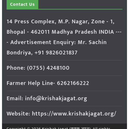
Contact Us
14 Press Complex, M.P. Nagar, Zone - 1,
Bhopal - 462011 Madhya Pradesh INDIA ---
- Advertisement Enquiry: Mr. Sachin
Bondriya, +91 9826021837
Phone: (0755) 4248100
Farmer Help Line- 6262166222
Email: info@krishakjagat.org
Website: https://www.krishakjagat.org/
Copyright © 2026
Krishak Jagat (कृषक जगत)
. All rights