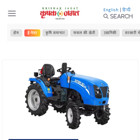
Skip
English
|
हिन्दी
to
Search
content
होम
ई-पेपर
कृषि समाचार
फसल की खेती
उद्यानिकी
सरकारी य