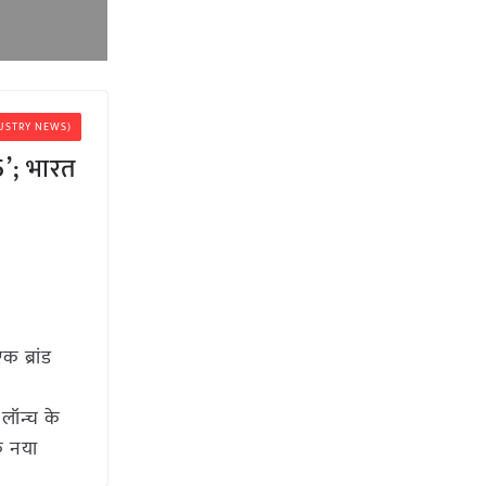
NDUSTRY NEWS)
05’; भारत
क ब्रांड
लॉन्च के
क नया