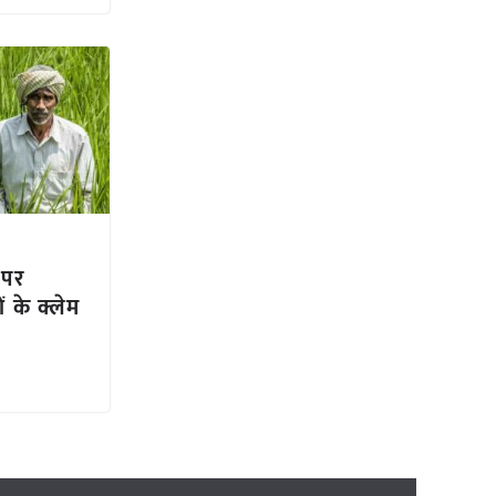
 पर
 के क्लेम