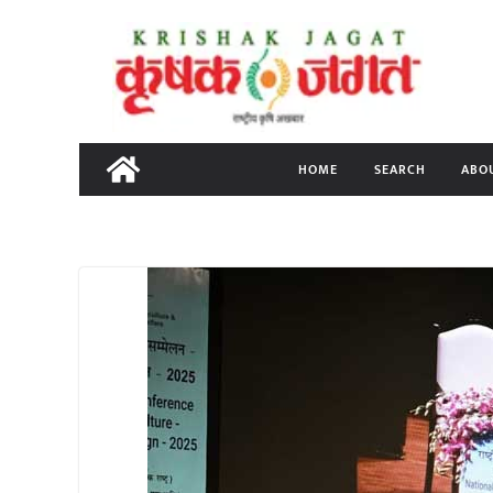
Skip
to
content
HOME
SEARCH
ABO