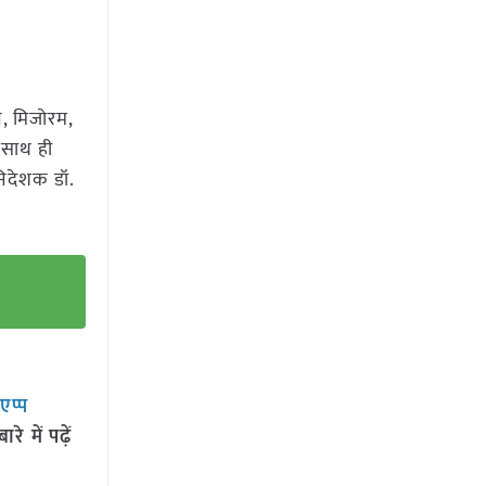
ान, मिजोरम,
े साथ ही
निदेशक डॉ.
सएप्प
 में पढ़ें