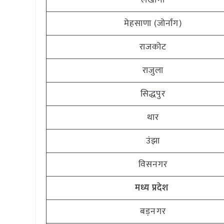
लखानी
मेहसाणा (जोर्नांग)
राजकोट
राजुला
सिद्धपुर
थार
उंझा
विसनगर
मध्य प्रदेश
बड़नगर