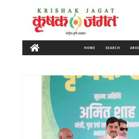
Skip
to
content
HOME
SEARCH
ABO