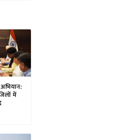
 अभियान:
लों में
द