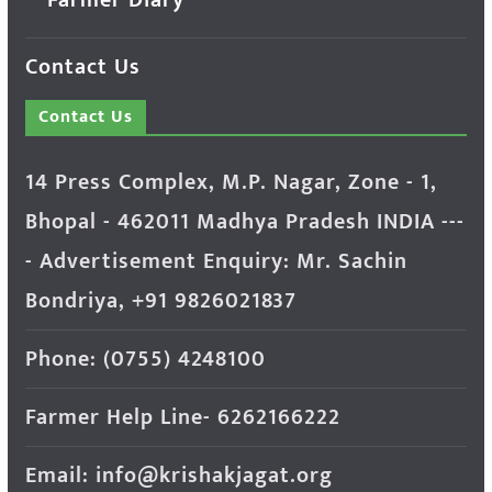
Contact Us
Contact Us
14 Press Complex, M.P. Nagar, Zone - 1,
Bhopal - 462011 Madhya Pradesh INDIA ---
- Advertisement Enquiry: Mr. Sachin
Bondriya, +91 9826021837
Phone: (0755) 4248100
Farmer Help Line- 6262166222
Email: info@krishakjagat.org