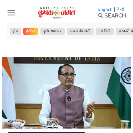
Skip
English
|
हिन्दी
to
Search
content
होम
ई-पेपर
कृषि समाचार
फसल की खेती
उद्यानिकी
सरकारी य