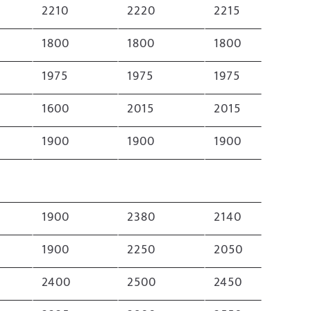
2210
2220
2215
1800
1800
1800
1975
1975
1975
1600
2015
2015
1900
1900
1900
1900
2380
2140
1900
2250
2050
2400
2500
2450