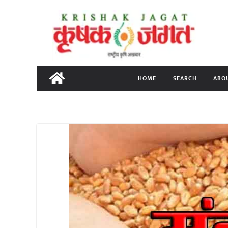
Skip
to
content
HOME
SEARCH
ABO