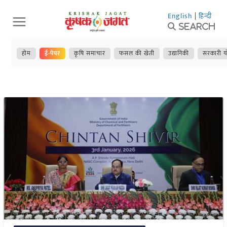
Skip
English
|
हिन्दी
to
Search
content
होम
ई-पेपर
कृषि समाचार
फसल की खेती
उद्यानिकी
सरकारी य