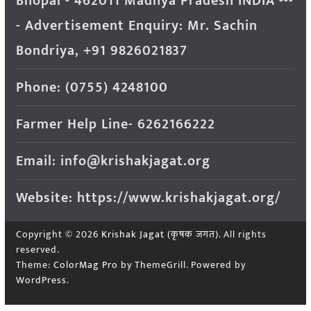
Bhopal - 462011 Madhya Pradesh INDIA ---
- Advertisement Enquiry: Mr. Sachin
Bondriya, +91 9826021837
Phone: (0755) 4248100
Farmer Help Line- 6262166222
Email: info@krishakjagat.org
Website: https://www.krishakjagat.org/
Copyright © 2026
Krishak Jagat (कृषक जगत)
. All rights
reserved.
Theme:
ColorMag Pro
by ThemeGrill. Powered by
WordPress
.