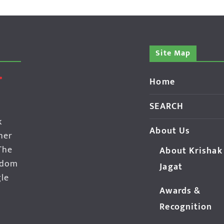
Site Map
Home
SEARCH
k
About Us
her
The
About Krishak
edom
Jagat
gle
Awards &
Recognition