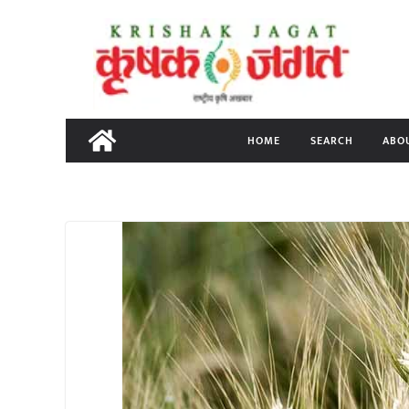
Skip
to
content
HOME
SEARCH
ABO