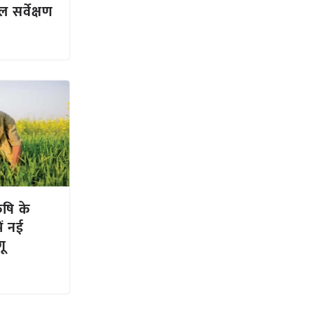
सर्वेक्षण
ृषि के
ें नई
ू