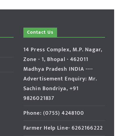
Contact Us
14 Press Complex, M.P. Nagar,
Zone - 1, Bhopal - 462011
Madhya Pradesh INDIA ----
Advertisement Enquiry: Mr.
Sachin Bondriya, +91
9826021837
Phone: (0755) 4248100
Farmer Help Line- 6262166222