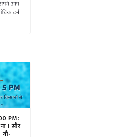
जो अपने आप
वाधिक टर्न
.00 PM:
ना I सौर
 गौ-