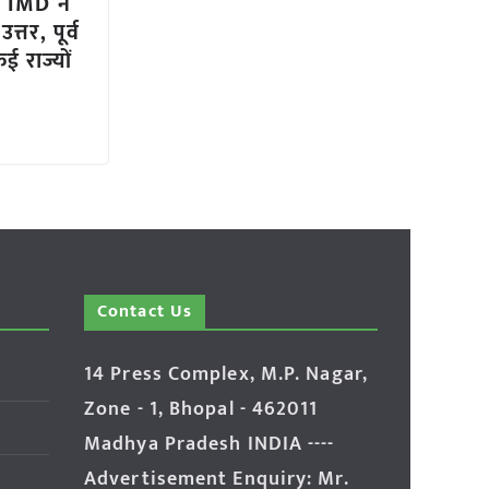
 IMD ने
्तर, पूर्व
 राज्यों
Contact Us
14 Press Complex, M.P. Nagar,
Zone - 1, Bhopal - 462011
Madhya Pradesh INDIA ----
Advertisement Enquiry: Mr.