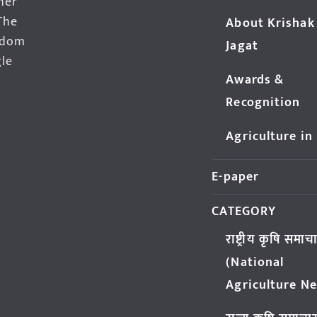
her
The
About Krishak
edom
Jagat
gle
Awards &
Recognition
Agriculture in
E-paper
CATEGORY
राष्ट्रीय कृषि समाच
(National
Agriculture N