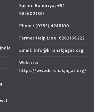
Sachin Bondriya, +91
9826021837
Phone: (0755) 4248100
Farmer Help Line- 6262166222
 India
Email: info@krishakjagat.org
Website:
https://www.krishakjagat.org/
ार
ews)