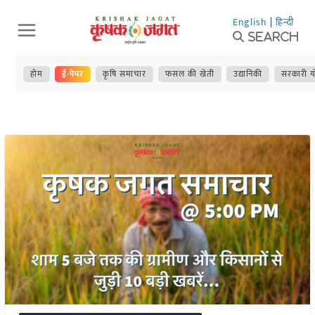
Skip
English
|
हिन्दी
to
Search
content
होम
ई-पेपर
कृषि समाचार
फसल की खेती
उद्यानिकी
सरकारी य