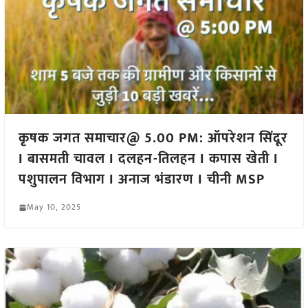
कृषक जगत समाचार@ 5.00 PM: ऑपरेशन सिंदूर
I बासमती चावल I दलहन-तिलहन I कपास खेती I
पशुपालन विभाग I अनाज भंडारण I चीनी MSP
May 10, 2025