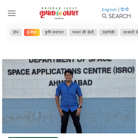
Skip
English
|
हिन्दी
to
Search
content
होम
ई-पेपर
कृषि समाचार
फसल की खेती
उद्यानिकी
सरकारी य