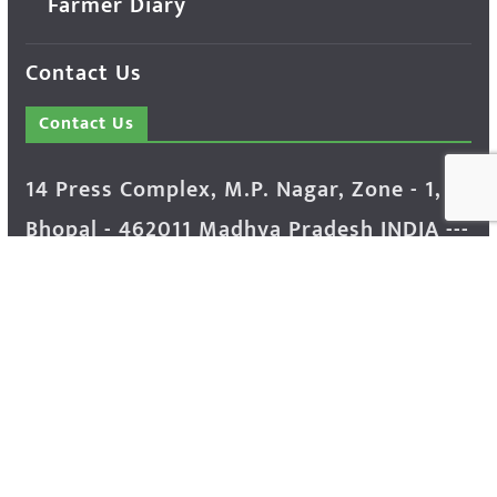
Farmer Diary
Contact Us
Contact Us
14 Press Complex, M.P. Nagar, Zone - 1,
Bhopal - 462011 Madhya Pradesh INDIA ---
- Advertisement Enquiry: Mr. Sachin
Bondriya, +91 9826021837
Phone: (0755) 4248100
Farmer Help Line- 6262166222
Email: info@krishakjagat.org