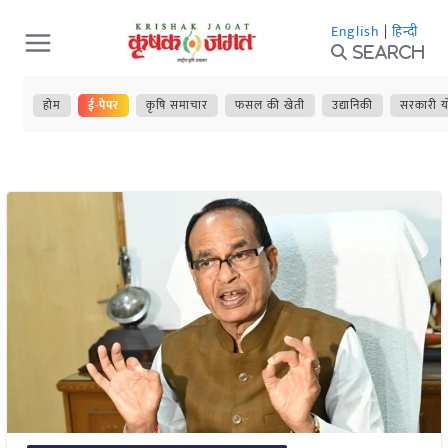
Skip
English
|
हिन्दी
to
Search
content
होम
ई-पेपर
कृषि समाचार
फसल की खेती
उद्यानिकी
सरकारी य