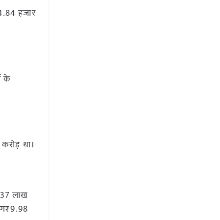
₹4.84 हजार
ं के
 करोड़ था।
1.37 लाख
भाग₹9.98