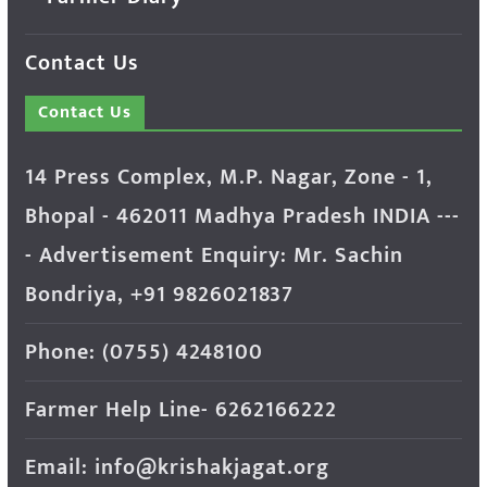
Contact Us
Contact Us
14 Press Complex, M.P. Nagar, Zone - 1,
Bhopal - 462011 Madhya Pradesh INDIA ---
- Advertisement Enquiry: Mr. Sachin
Bondriya, +91 9826021837
Phone: (0755) 4248100
Farmer Help Line- 6262166222
Email: info@krishakjagat.org