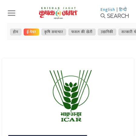
Skip
English
|
हिन्दी
to
Search
content
होम
ई-पेपर
कृषि समाचार
फसल की खेती
उद्यानिकी
सरकारी य