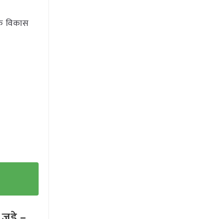
 के विकास
ुड़े –