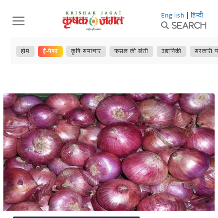
Skip
English
|
हिन्दी
to
Search
content
होम
ई-पेपर
कृषि समाचार
फसल की खेती
उद्यानिकी
सरकारी य