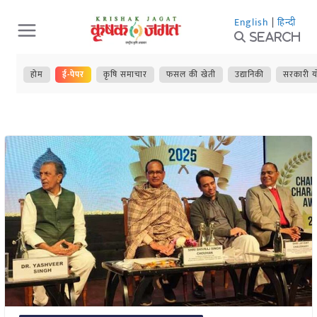
Skip
English
|
हिन्दी
to
Search
content
होम
ई-पेपर
कृषि समाचार
फसल की खेती
उद्यानिकी
सरकारी य