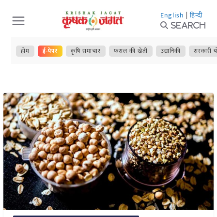
Skip
English
|
हिन्दी
to
Search
content
होम
ई-पेपर
कृषि समाचार
फसल की खेती
उद्यानिकी
सरकारी य