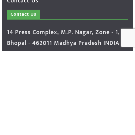
Contact Us
Contact Us
14 Press Complex, M.P. Nagar, Zone - 1,
Bhopal - 462011 Madhya Pradesh INDIA ---
- Advertisement Enquiry: Mr. Sachin
Bondriya, +91 9826021837
Phone: (0755) 4248100
Farmer Help Line- 6262166222
Email: info@krishakjagat.org
Website: https://www.krishakjagat.org/