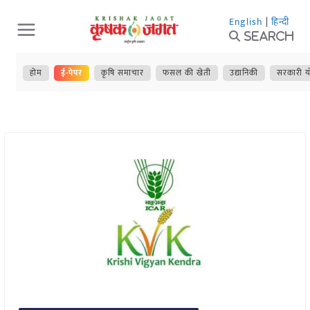
Skip
English
|
हिन्दी
to
Search
content
होम
ई-पेपर
कृषि समाचार
फसल की खेती
उद्यानिकी
सरकारी य