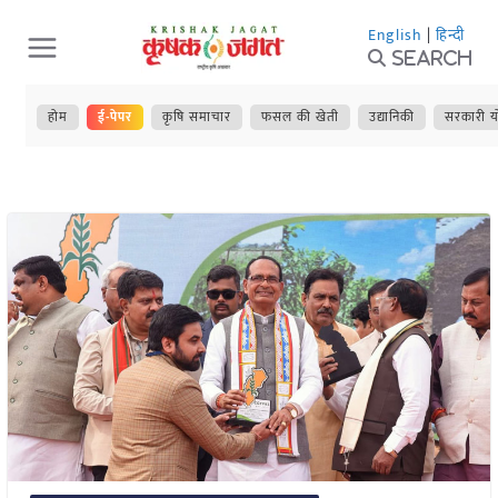
Skip
English
|
हिन्दी
to
Search
content
होम
ई-पेपर
कृषि समाचार
फसल की खेती
उद्यानिकी
सरकारी य