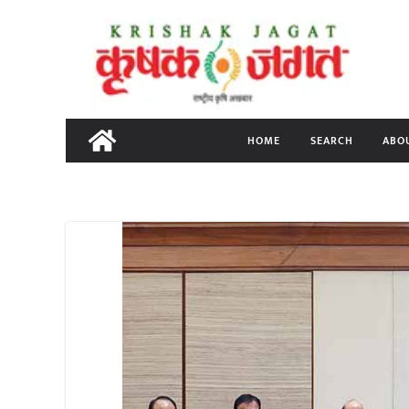
Skip
to
content
HOME
SEARCH
ABO