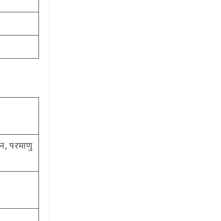
ंशन, परमाणु