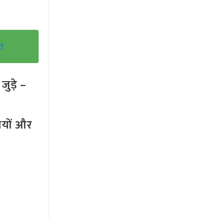
त
ुड़े –
तियों और