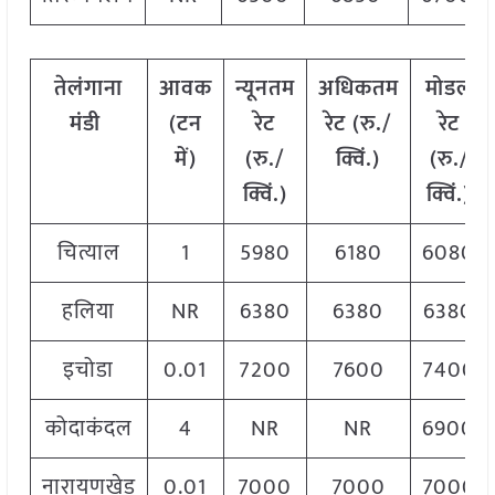
तेलंगाना
आवक
न्यूनतम
अधिकतम
मोडल
मंडी
(
टन
रेट
रेट
(
रु
./
रेट
में
)
(
रु
./
क्विं
.)
(
रु
./
क्विं
.)
क्विं
.)
चित्याल
1
5980
6180
6080
हलिया
NR
6380
6380
6380
इचोडा
0.01
7200
7600
7400
कोदाकंदल
4
NR
NR
6900
नारायणखेड
0.01
7000
7000
7000