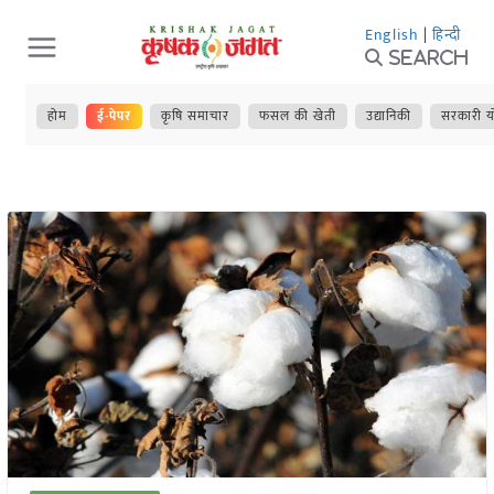
Skip
English
|
हिन्दी
to
Search
content
होम
ई-पेपर
कृषि समाचार
फसल की खेती
उद्यानिकी
सरकारी य