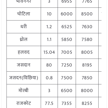
भावनगर
3
6955
7765
72
चोटिला
10
6000
8500
70
धरी
1.2
6525
7630
71
ध्रोल
1.1
5850
7580
67
हलवद
15.04
7005
8005
77
जसदान
80
7250
8195
78
जसदन(विछिया)
0.8
7500
7850
76
मोरबी
3
6500
8000
72
राजकोट
77.5
7355
8255
78