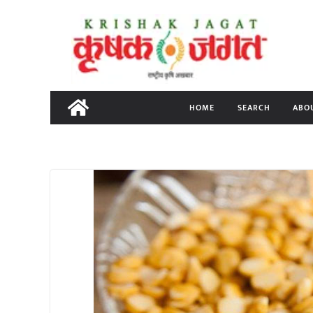
Skip
to
content
HOME
SEARCH
ABO