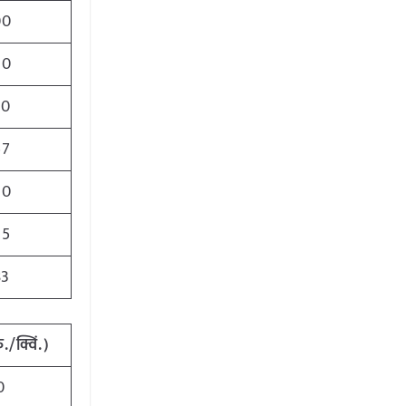
00
50
00
57
00
65
83
ु./क्विं.)
0