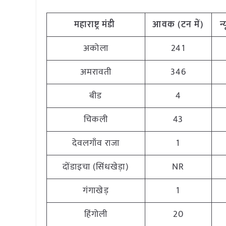
महाराष्ट्र
मंडी
आवक (टन
में)
न
अकोला
241
अमरावती
346
बीड
4
चिकली
43
देवलगाँव राजा
1
दोंडाइचा (सिंधखेड़ा)
NR
गंगाखेड़
1
हिंगोली
20