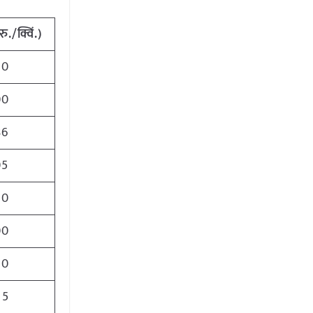
रु./क्विं.)
00
00
86
05
00
00
00
25