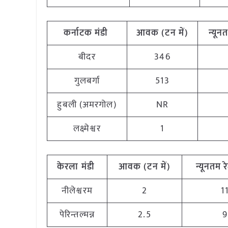
कर्नाटक
मंडी
आवक (टन
में)
न्यून
बीदर
346
गुलबर्गा
513
हुबली (अमरगोल)
NR
लक्ष्मेश्वर
1
केरला
मंडी
आवक (टन
में)
न्यूनतम
र
नीलेश्वरम
2
1
पेरिन्तल्मन्न
2.5
9