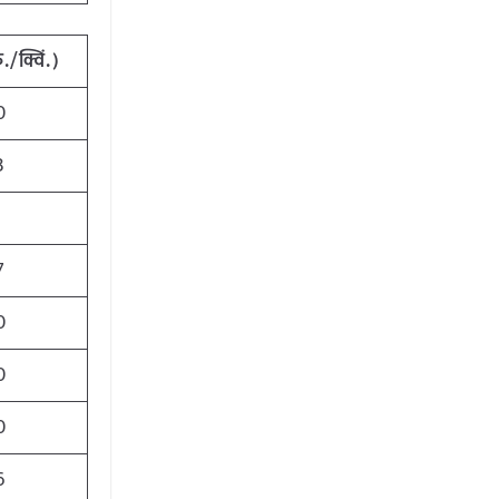
ु./क्विं.)
0
3
1
7
0
0
0
6