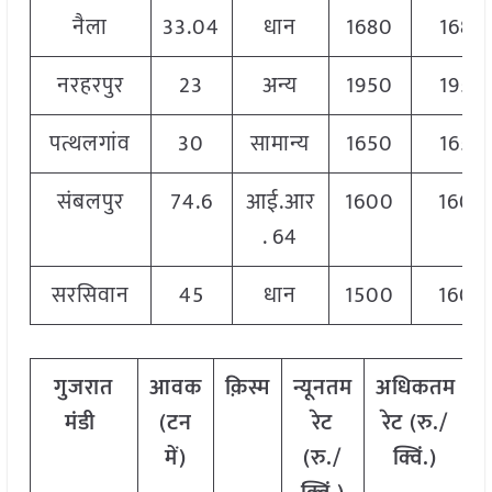
नैला
33.04
धान
1680
1680
नरहरपुर
23
अन्य
1950
1950
पत्थलगांव
30
सामान्य
1650
1650
संबलपुर
74.6
आई.आर
1600
1600
. 64
सरसिवान
45
धान
1500
1600
गुजरात
आवक
क़िस्म
न्यूनतम
अधिकतम
म
मंडी
(टन
रेट
रेट (रु./
में)
(रु./
क्विं.)
(