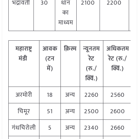
भद्रावती
30
धान
2100
2200
21
का
माध्यम
महाराष्ट्र
आवक
क़िस्म
न्यूनतम
अधिकतम
मंडी
(टन
रेट
रेट (रु./
में)
(रु./
क्विं.)
क्विं.)
क
अरमोरी
18
अन्य
2260
2560
चिमूर
51
अन्य
2500
2600
गंधचिरोली
5
अन्य
2340
2660