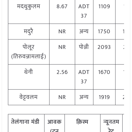
मदथुकुलम
8.67
ADT
1109
131
37
मदुरै
NR
अन्य
1750
18
पोलूर
NR
पोन्नी
2093
21
(तिरुवन्नामलाई)
थेनी
2.56
ADT
1670
16
37
वेट्टवलम
NR
अन्य
1919
23
तेलंगाना मंडी
आवक
क़िस्म
न्यूनतम
अ
(टन
रेट
रे