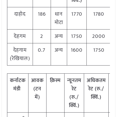
क्विं.)
क
दाहोद
186
धान
1770
1780
1
मोटा
देहगम
2
अन्य
1750
2000
1
देहगाम
0.7
अन्य
1600
1750
1
(रेखियाल)
कर्नाटक
आवक
क़िस्म
न्यूनतम
अधिकतम
मो
मंडी
(टन
रेट
रेट (रु./
र
में)
(रु./
क्विं.)
(र
क्विं.)
क्व