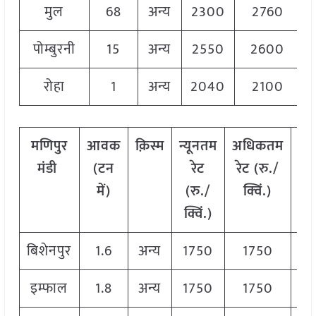
मुल
68
अन्य
2300
2760
पोम्बुरनी
15
अन्य
2550
2600
रोहा
1
अन्य
2040
2100
मणिपुर
आवक
क़िस्म
न्यूनतम
अधिकतम
मो
मंडी
(टन
रेट
रेट (रु./
रे
में)
(रु./
क्विं.)
(रु
क्विं.)
क्वि
बिशेनपुर
1.6
अन्य
1750
1750
17
इम्फाल
1.8
अन्य
1750
1750
17