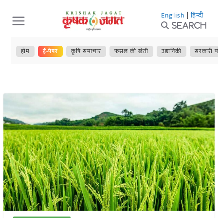
Skip
English
|
हिन्दी
to
Search
content
होम
ई-पेपर
कृषि समाचार
फसल की खेती
उद्यानिकी
सरकारी य