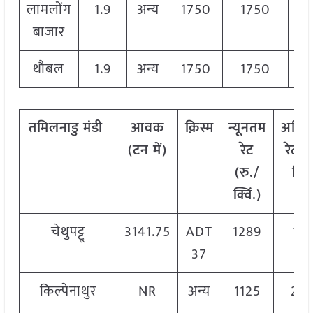
लामलोंग
1.9
अन्य
1750
1750
17
बाजार
थौबल
1.9
अन्य
1750
1750
17
तमिलनाडु मंडी
आवक
क़िस्म
न्यूनतम
अधि
(टन में)
रेट
रेट (
(रु./
क्विं
क्विं.)
चेथुपट्टू
3141.75
ADT
1289
175
37
किल्पेनाथुर
NR
अन्य
1125
24