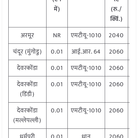
में)
(रु./
क
क्विं.)
अरमूर
NR
एमटीयू-1010
2040
चंदूर (मुंगोडु)
0.01
आई.आर. 64
2060
देवरकोंडा
0.01
एमटीयू-1010
2060
देवरकोंडा
0.01
एमटीयू-1010
2060
(डिंडी)
देवरकोंडा
0.01
एमटीयू-1010
2060
(मल्लेपल्ली)
धर्मपुरी
0.01
धान
2060