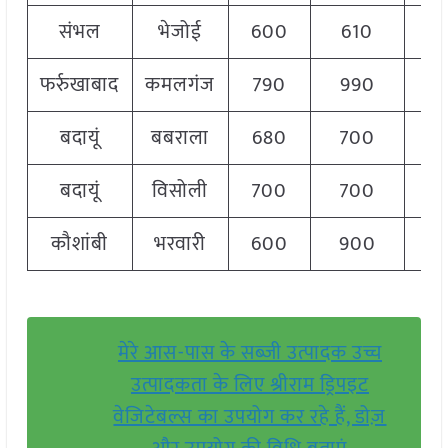
संभल
भेजोई
600
610
6
फर्रुखाबाद
कमलगंज
790
990
8
बदायूं
बबराला
680
700
6
बदायूं
विसोली
700
700
7
कौशांबी
भरवारी
600
900
8
मेरे आस-पास के सब्ज़ी उत्पादक उच्च
उत्पादकता के लिए श्रीराम ड्रिपइट
वेजिटेबल्स का उपयोग कर रहे हैं, डोज़