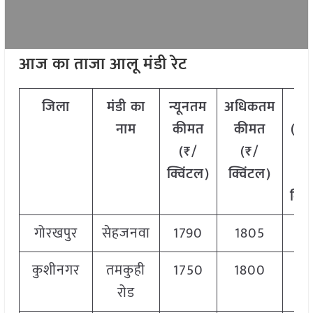
आज का ताजा आलू मंडी रेट
जिला
मंडी का
न्यूनतम
अधिकतम
औ
नाम
कीमत
कीमत
(मॉ
(₹/
(₹/
की
क्विंटल)
क्विंटल)
(
क्वि
गोरखपुर
सेहजनवा
1790
1805
18
कुशीनगर
तमकुही
1750
1800
17
रोड