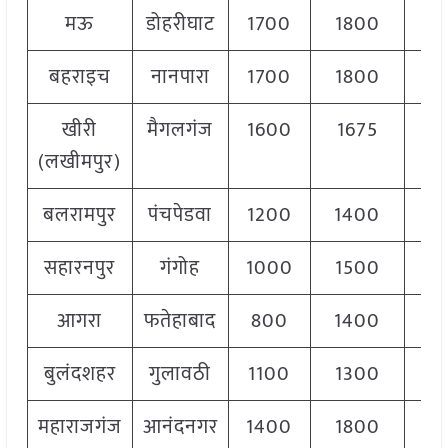
मऊ
डोहरीघाट
1700
1800
17
बहराइच
नानपारा
1700
1800
17
खीरी
मैगलगंज
1600
1675
16
(लखीमपुर)
बलरामपुर
पंचपेडवा
1200
1400
13
सहारनपुर
गंगोह
1000
1500
12
आगरा
फतेहाबाद
800
1400
12
बुलंदशहर
गुलावठी
1100
1300
12
महाराजगंज
आनंदनगर
1400
1800
16