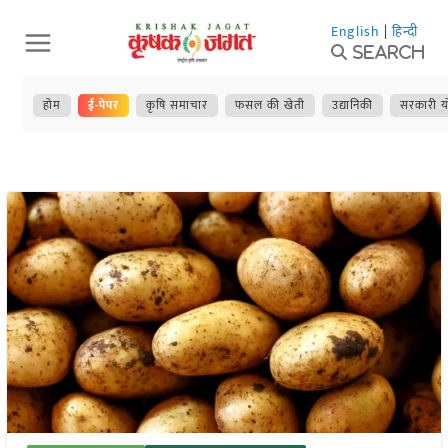
Skip
English
|
हिन्दी
to
Search
content
होम
ई-पेपर
कृषि समाचार
फसल की खेती
उद्यानिकी
सरकारी य