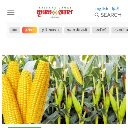
Skip
English
|
हिन्दी
to
Search
content
होम
ई-पेपर
कृषि समाचार
फसल की खेती
उद्यानिकी
सरकारी य