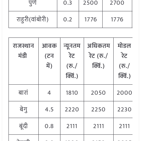
पुणे
0.3
2500
2700
2
राहुरी(वांबोरी)
0.2
1776
1776
1
राजस्थान
आवक
न्यूनतम
अधिकतम
मोडल
मंडी
(टन
रेट
रेट (रु./
रेट
में)
(रु./
क्विं.)
(
रु./
क्विं.)
क्विं.)
बारां
4
1810
2050
2000
बेगु
4.5
2220
2250
2230
बूंदी
0.8
2111
2111
2111