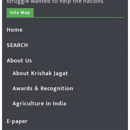
struggle wanted to help the nations
Site Map
Home
SEARCH
About Us
About Krishak Jagat
Awards & Recognition
Agriculture in India
E-paper