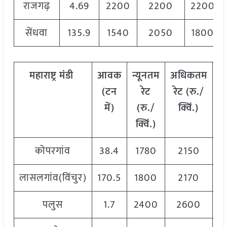
राजगढ़
4.69
2200
2200
2200
सेंधवा
135.9
1540
2050
1800
महाराष्ट्र
मंडी
आवक
न्यूनतम
अधिकतम
म
(टन
रेट
रेट (रु./
में)
(रु./
क्विं.)
(
क्विं.)
क्
कोपरगांव
38.4
1780
2150
2
लासलगांव(विंचुर)
170.5
1800
2170
2
पलुस
1.7
2400
2600
2