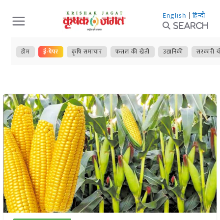
Skip
English
|
हिन्दी
to
Search
content
होम
ई-पेपर
कृषि समाचार
फसल की खेती
उद्यानिकी
सरकारी य