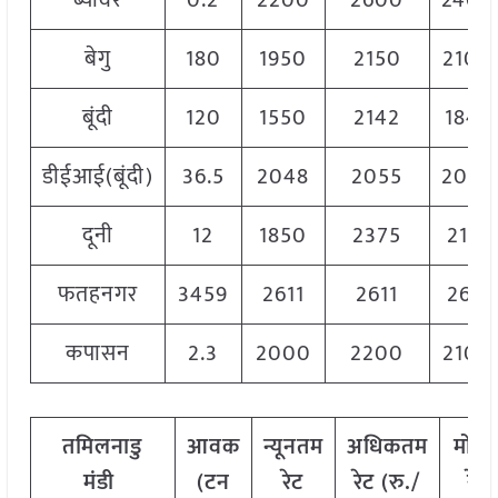
ब्यावर
0.2
2200
2600
2400
बेगु
180
1950
2150
2100
बूंदी
120
1550
2142
1846
डीईआई(बूंदी)
36.5
2048
2055
2050
दूनी
12
1850
2375
2113
फतहनगर
3459
2611
2611
2611
कपासन
2.3
2000
2200
2100
तमिलनाडु
आवक
न्यूनतम
अधिकतम
मोड
मंडी
(टन
रेट
रेट (रु./
रेट