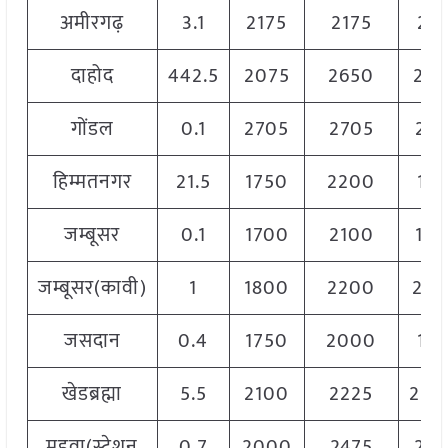
अमीरगढ़
3.1
2175
2175
217
दाहोद
442.5
2075
2650
23
गोंडल
0.1
2705
2705
27
हिम्मतनगर
21.5
1750
2200
197
जम्बूसर
0.1
1700
2100
19
जम्बूसर(कावी)
1
1800
2200
20
जसदान
0.4
1750
2000
187
खेडब्रह्मा
5.5
2100
2225
2162
महुवा(स्टेशन
0.7
2000
2475
22