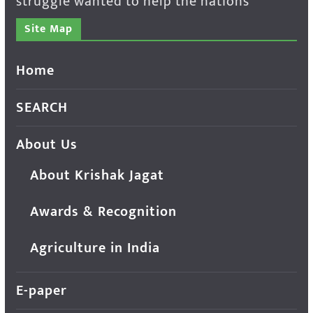
struggle wanted to help the nations
Site Map
Home
SEARCH
About Us
About Krishak Jagat
Awards & Recognition
Agriculture in India
E-paper