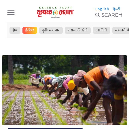
Skip
English
|
हिन्दी
to
Search
content
होम
ई-पेपर
कृषि समाचार
फसल की खेती
उद्यानिकी
सरकारी य