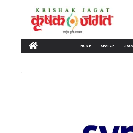
Skip
to
content
HOME
SEARCH
ABO