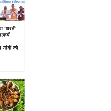
िया ‘धरती
्कर्ष
गांवों को