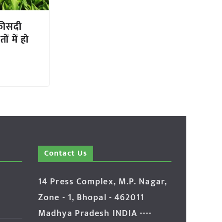
 फीसदी
 में हो
Contact Us
14 Press Complex, M.P. Nagar,
Zone - 1, Bhopal - 462011
Madhya Pradesh INDIA ----