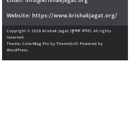
Email: info@krishakjagat.org
Website: https://www.krishakjagat.org/
Copyright © 2026
Krishak Jagat (कृषक जगत)
. All rights
reserved.
Theme:
ColorMag Pro
by ThemeGrill. Powered by
WordPress
.