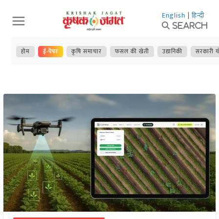
Skip
English
|
हिन्दी
to
Search
content
होम
ई-पेपर
कृषि समाचार
फसल की खेती
उद्यानिकी
सरकारी य