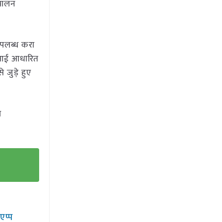
 पालन
उपलब्ध करा
 एआई आधारित
 जुड़े हुए
ज
सएप्प