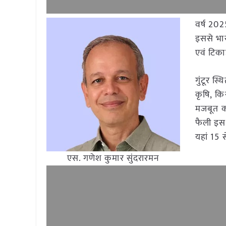
वर्ष 202
इससे भार
एवं टिका
गुंटूर स
कृषि, किस
मजबूत कर
फैली इस 
यहां 15 
एस. गणेश कुमार सुंदरारमन