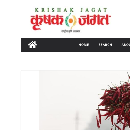
Skip
to
content
HOME
SEARCH
ABO