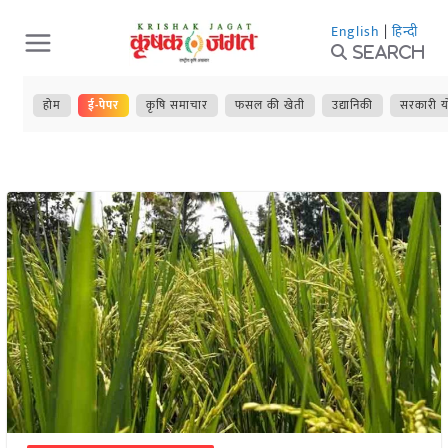
Skip
English
|
हिन्दी
to
Search
content
होम
ई-पेपर
कृषि समाचार
फसल की खेती
उद्यानिकी
सरकारी य