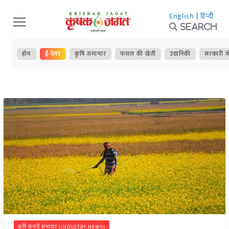
Skip
English
|
हिन्दी
to
Search
content
होम
ई-पेपर
कृषि समाचार
फसल की खेती
उद्यानिकी
सरकारी य
कृषि कंपनी समाचार (INDUSTRY NEWS)