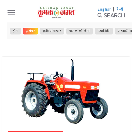
Skip
English
|
हिन्दी
to
Search
content
होम
ई-पेपर
कृषि समाचार
फसल की खेती
उद्यानिकी
सरकारी य