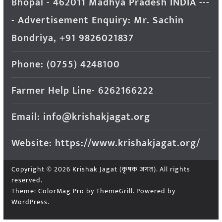
Bhopal - 462011 Madhya Pradesh INDIA ---
- Advertisement Enquiry: Mr. Sachin
Bondriya, +91 9826021837
Phone: (0755) 4248100
Farmer Help Line- 6262166222
Email: info@krishakjagat.org
Website: https://www.krishakjagat.org/
Copyright © 2026
Krishak Jagat (कृषक जगत)
. All rights
reserved.
Theme:
ColorMag Pro
by ThemeGrill. Powered by
WordPress
.