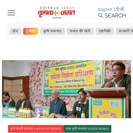
Skip
English
|
हिन्दी
to
Search
content
होम
ई-पेपर
कृषि समाचार
फसल की खेती
उद्यानिकी
सरकारी य
कृषि कंपनी समाचार (INDUSTRY NEWS)
राज्य कृषि समाचार (STATE NEWS)