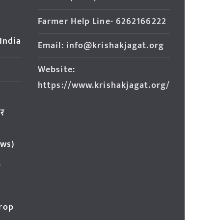
Farmer Help Line- 6262166222
 India
Email: info@krishakjagat.org
Website:
https://www.krishakjagat.org/
ार
ews)
र
Crop