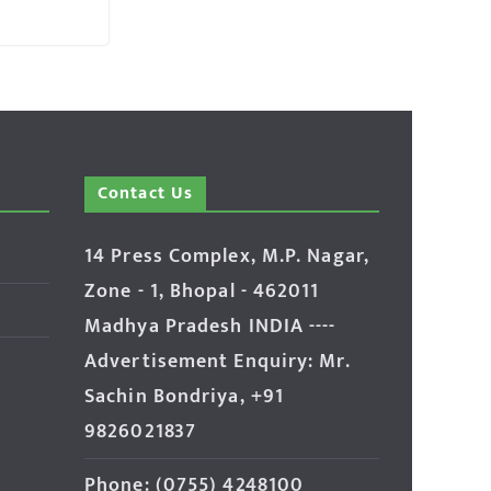
Contact Us
14 Press Complex, M.P. Nagar,
Zone - 1, Bhopal - 462011
Madhya Pradesh INDIA ----
Advertisement Enquiry: Mr.
Sachin Bondriya, +91
9826021837
Phone: (0755) 4248100