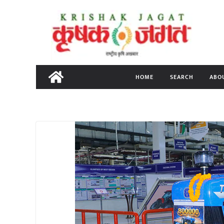
Skip
to
content
HOME
SEARCH
ABO