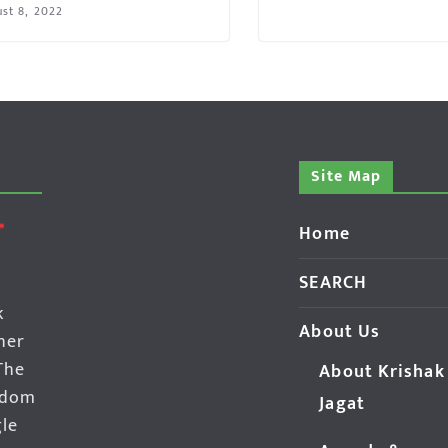
st 8, 2022
Site Map
Home
SEARCH
k
About Us
her
The
About Krishak
edom
Jagat
gle