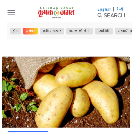
Skip
English
|
हिन्दी
to
Search
content
होम
ई-पेपर
कृषि समाचार
फसल की खेती
उद्यानिकी
सरकारी य