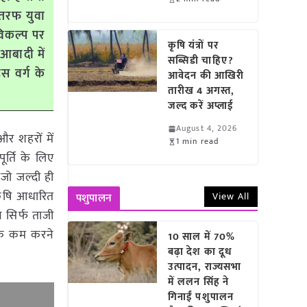
 तरफ युवा
विकल्प पर
कृषि यंत्रों पर
 आबादी में
सब्सिडी चाहिए?
स वर्ग के
आवेदन की आखिरी
तारीख 4 अगस्त,
जल्द करें अप्लाई
August 4, 2026
और शहरों में
1 min read
ूर्ति के लिए
जो जल्दी ही
 कृषि आधारित
View All
पशुपालन
न सिर्फ ताजी
द तक कम करने
10 साल में 70%
बढ़ा देश का दूध
उत्पादन, राज्यसभा
में ललन सिंह ने
गिनाईं पशुपालन