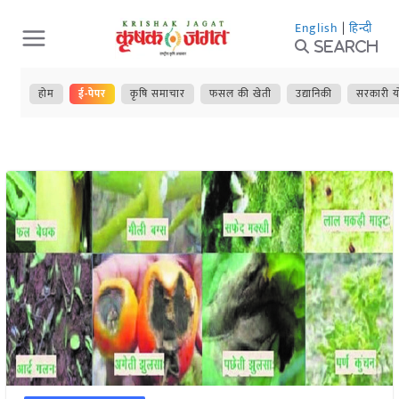
Skip
English
|
हिन्दी
to
Search
content
होम
ई-पेपर
कृषि समाचार
फसल की खेती
उद्यानिकी
सरकारी य