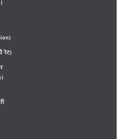
l
ion)
 रेट)
ार
s)
री