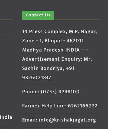
Contact Us
14 Press Complex, M.P. Nagar,
Zone - 1, Bhopal - 462011
Madhya Pradesh INDIA ----
Advertisement Enquiry: Mr.
Sachin Bondriya, +91
9826021837
Phone: (0755) 4248100
Farmer Help Line- 6262166222
 India
Email: info@krishakjagat.org