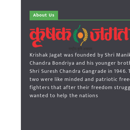
About Us
Krishak Jagat was founded by Shri Mani
Chandra Bondriya and his younger brot
Shri Suresh Chandra Gangrade in 1946. 
two were like minded and patriotic fre
fighters that after their freedom strug
wanted to help the nations