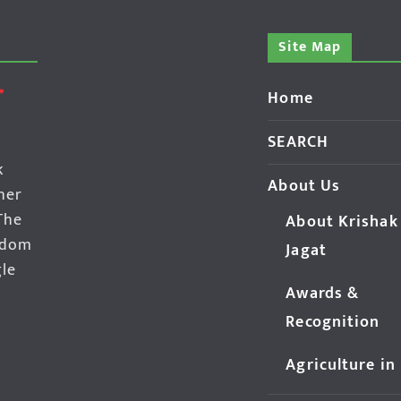
Site Map
Home
SEARCH
k
About Us
her
The
About Krishak
edom
Jagat
gle
Awards &
Recognition
Agriculture in