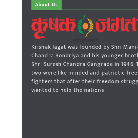
About Us
Krishak Jagat was founded by Shri Mani
Chandra Bondriya and his younger brot
Shri Suresh Chandra Gangrade in 1946. 
two were like minded and patriotic fre
fighters that after their freedom strug
wanted to help the nations