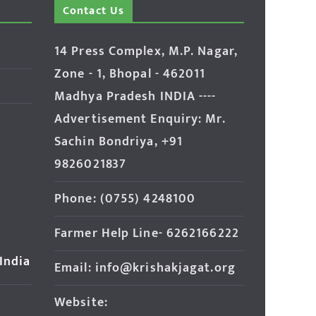
Contact Us
14 Press Complex, M.P. Nagar,
Zone - 1, Bhopal - 462011
Madhya Pradesh INDIA ----
Advertisement Enquiry: Mr.
Sachin Bondriya, +91
9826021837
Phone: (0755) 4248100
Farmer Help Line- 6262166222
 India
Email: info@krishakjagat.org
Website: