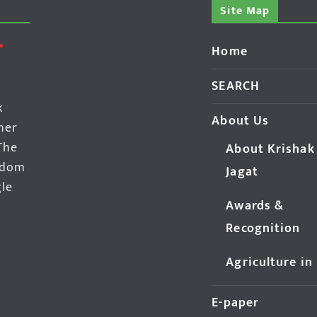
Site Map
Home
SEARCH
k
About Us
her
The
About Krishak
edom
Jagat
gle
Awards &
Recognition
Agriculture in
E-paper