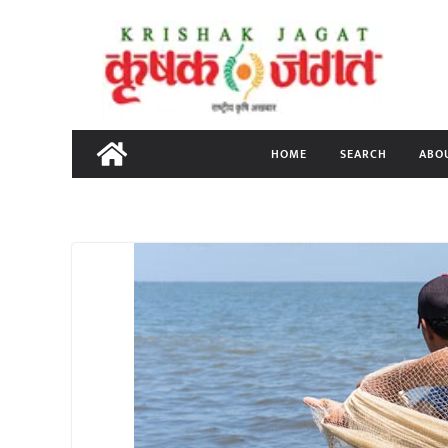
Skip
to
content
HOME
SEARCH
ABO