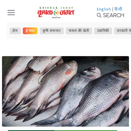
Skip
English
|
हिन्दी
to
Search
content
होम
ई-पेपर
कृषि समाचार
फसल की खेती
उद्यानिकी
सरकारी य