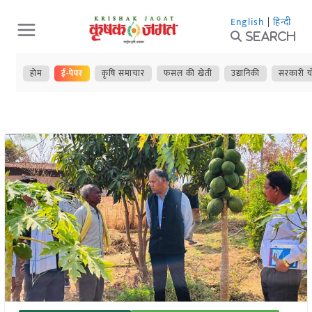
Skip
English
|
हिन्दी
to
Search
content
होम
ई-पेपर
कृषि समाचार
फसल की खेती
उद्यानिकी
सरकारी य