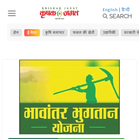
Skip
English
|
हिन्दी
to
Search
content
होम
ई-पेपर
कृषि समाचार
फसल की खेती
उद्यानिकी
सरकारी य